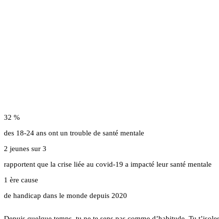
32
%
des 18-24 ans ont un trouble de santé mentale
2
jeunes sur 3
rapportent que la crise liée au covid-19 a impacté leur santé mentale
1
ère cause
de handicap dans le monde depuis 2020
D
e
p
u
i
s
q
u
e
l
q
u
e
t
e
m
p
s
,
t
u
n
e
t
e
s
e
n
s
p
a
s
c
o
m
m
e
d
’
h
a
b
i
t
u
d
e
.
T
u
t
’
i
s
o
l
e