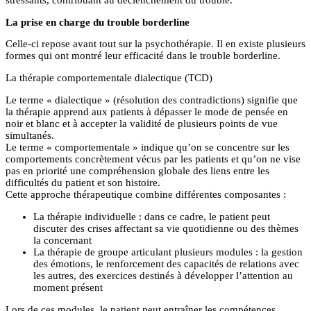
stressants, contribuant au déclenchement du trouble.
La prise en charge du trouble borderline
Celle-ci repose avant tout sur la psychothérapie. Il en existe plusieurs
formes qui ont montré leur efficacité dans le trouble borderline.
La thérapie comportementale dialectique (TCD)
Le terme « dialectique » (résolution des contradictions) signifie que
la thérapie apprend aux patients à dépasser le mode de pensée en
noir et blanc et à accepter la validité de plusieurs points de vue
simultanés.
Le terme « comportementale » indique qu’on se concentre sur les
comportements concrètement vécus par les patients et qu’on ne vise
pas en priorité une compréhension globale des liens entre les
difficultés du patient et son histoire.
Cette approche thérapeutique combine différentes composantes :
La thérapie individuelle : dans ce cadre, le patient peut
discuter des crises affectant sa vie quotidienne ou des thèmes
la concernant
La thérapie de groupe articulant plusieurs modules : la gestion
des émotions, le renforcement des capacités de relations avec
les autres, des exercices destinés à développer l’attention au
moment présent
Lors de ces modules, le patient peut entraîner les compétences