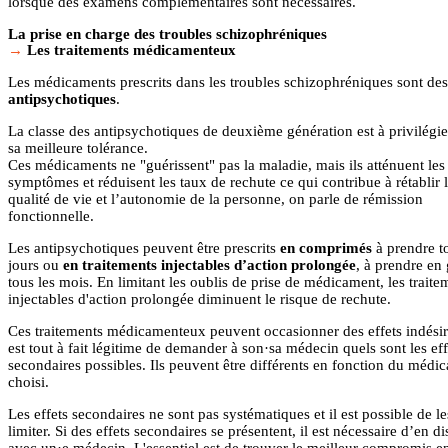
lorsque des examens complémentaires sont nécessaires.
La prise en charge des troubles schizophréniques
Les traitements médicamenteux
Les médicaments prescrits dans les troubles schizophréniques sont des
antipsychotiques
.
La classe des antipsychotiques de deuxième génération est à privilégi
sa meilleure tolérance.
Ces médicaments ne "guérissent" pas la maladie, mais ils atténuent les
symptômes et réduisent les taux de rechute ce qui contribue à rétablir 
qualité de vie et l’autonomie de la personne, on parle de rémission
fonctionnelle.
Les antipsychotiques peuvent être prescrits
en comprimés
à prendre to
jours ou
en traitements injectables
d’action prolongée
, à prendre en
tous les mois. En limitant les oublis de prise de médicament, les traite
injectables d'action prolongée diminuent le risque de rechute.
Ces traitements médicamenteux peuvent occasionner des effets indésira
est tout à fait légitime de demander à son·sa médecin quels sont les eff
secondaires possibles. Ils peuvent être différents en fonction du médi
choisi.
Les effets secondaires ne sont pas systématiques et il est possible de le
limiter. Si des effets secondaires se présentent, il est nécessaire d’en di