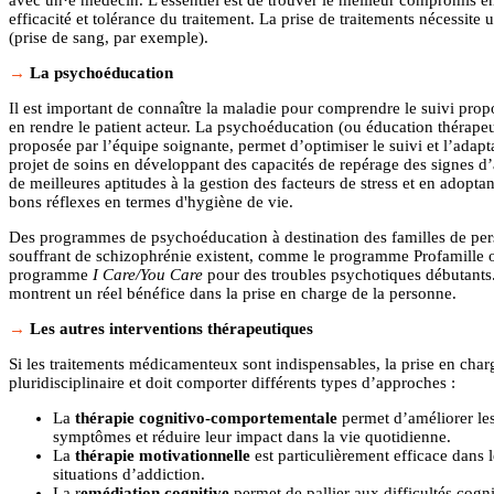
avec un·e médecin. L'essentiel est de trouver le meilleur compromis e
efficacité et tolérance du traitement. La prise de traitements nécessite 
(prise de sang, par exemple).
La psychoéducation
Il est important de connaître la maladie pour comprendre le suivi prop
en rendre le patient acteur. La psychoéducation (ou éducation thérapeu
proposée par l’équipe soignante, permet d’optimiser le suivi et l’adapt
projet de soins en développant des capacités de repérage des signes d’a
de meilleures aptitudes à la gestion des facteurs de stress et en adoptan
bons réflexes en termes d'hygiène de vie.
Des programmes de psychoéducation à destination des familles de pe
souffrant de schizophrénie existent, comme le programme Profamille 
programme
I Care/You Care
pour des troubles psychotiques débutants.
montrent un réel bénéfice dans la prise en charge de la personne.
Les autres interventions thérapeutiques
Si les traitements médicamenteux sont indispensables, la prise en char
pluridisciplinaire et doit comporter différents types d’approches :
La
thérapie cognitivo-comportementale
permet d’améliorer le
symptômes et réduire leur impact dans la vie quotidienne.
La
thérapie motivationnelle
est particulièrement efficace dans l
situations d’addiction.
La r
emédiation cognitive
permet de pallier aux difficultés cogni